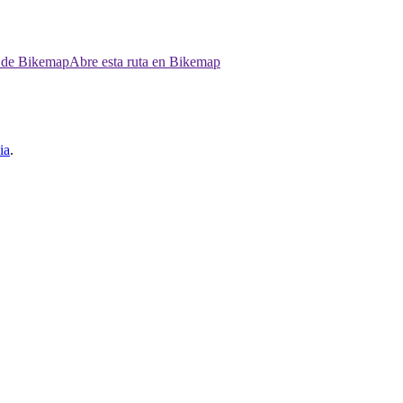
p de Bikemap
Abre esta ruta en Bikemap
ia
.