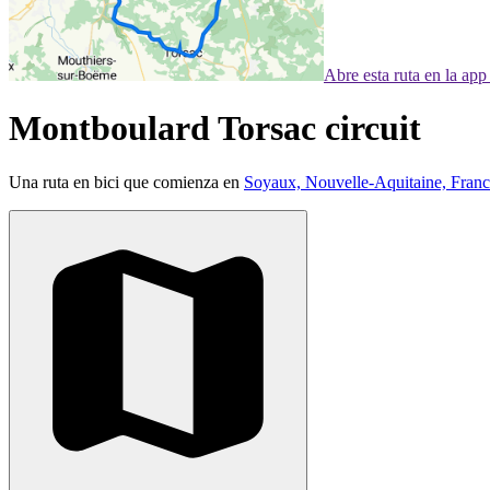
Abre esta ruta en la ap
Montboulard Torsac circuit
Una ruta en bici que comienza en
Soyaux, Nouvelle-Aquitaine, Franc