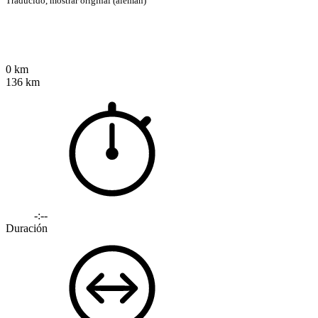
Traducido,
mostrar original (alemán)
0 km
136 km
-:--
Duración