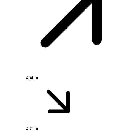
454 m
431 m