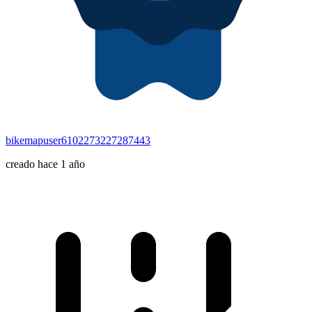
bikemapuser6102273227287443
creado hace 1 año