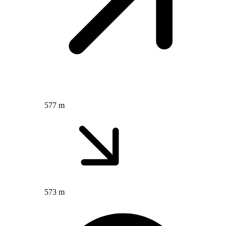
577 m
573 m