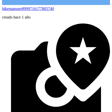
bikemapuser8999716177805740
creado hace 1 año