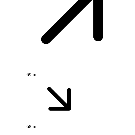
69 m
68 m