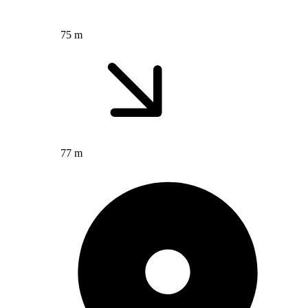
75 m
77 m