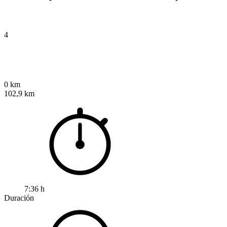
4
0 km
102,9 km
7:36 h
Duración