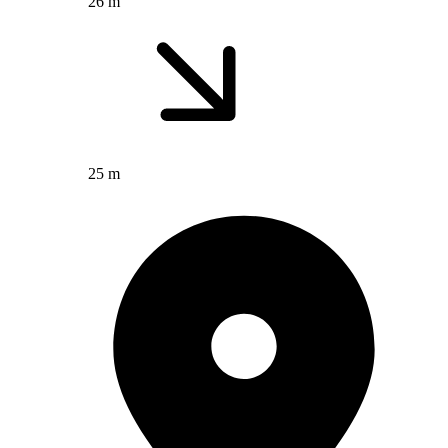
26 m
25 m