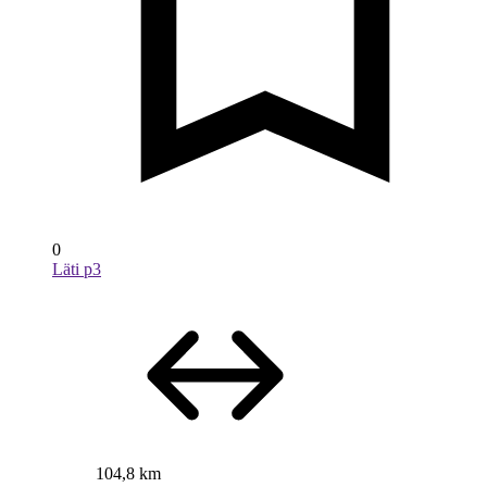
0
Läti p3
104,8 km