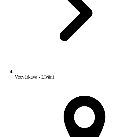
Vecvārkava - Līvāni