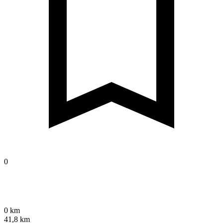
0
0 km
41,8 km