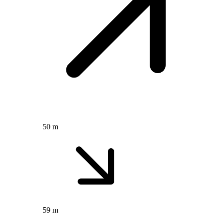
50 m
59 m