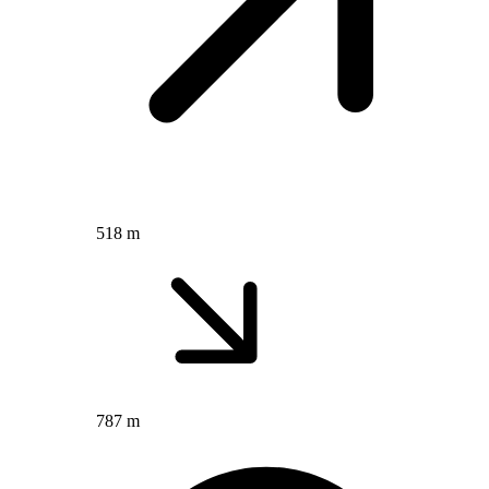
518 m
787 m