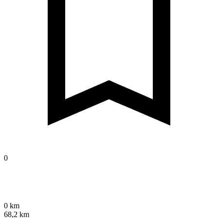
0
0 km
68,2 km