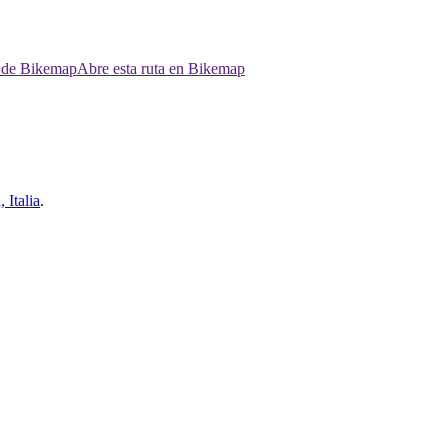
p de Bikemap
Abre esta ruta en Bikemap
 Italia
.