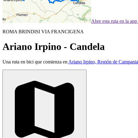
Abre esta ruta en la ap
ROMA BRINDISI VIA FRANCIGENA
Ariano Irpino - Candela
Una ruta en bici que comienza en
Ariano Irpino, Región de Campania,