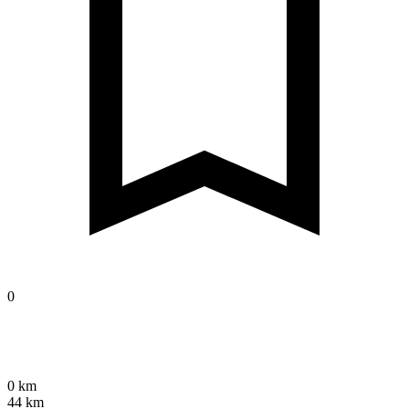
0
0 km
44 km