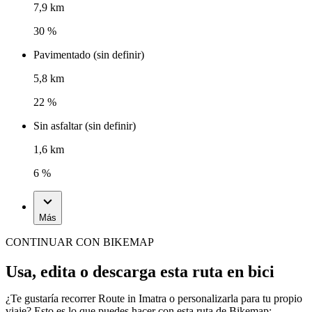
7,9 km
30 %
Pavimentado (sin definir)
5,8 km
22 %
Sin asfaltar (sin definir)
1,6 km
6 %
Más
CONTINUAR CON BIKEMAP
Usa, edita o descarga esta ruta en bici
¿Te gustaría recorrer Route in Imatra o personalizarla para tu propio
viaje? Esto es lo que puedes hacer con esta ruta de Bikemap: