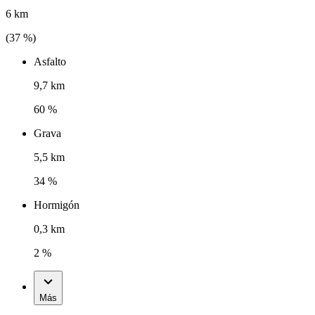
6 km
(
37
%)
Asfalto
9,7 km
60 %
Grava
5,5 km
34 %
Hormigón
0,3 km
2 %
Más