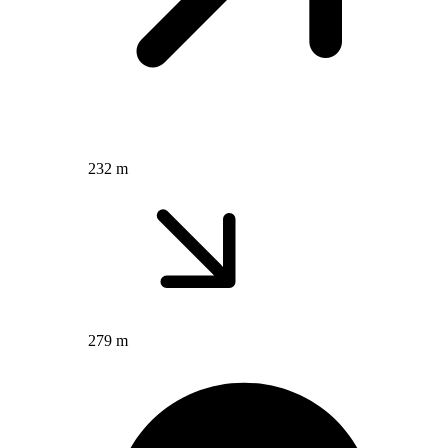
232 m
279 m