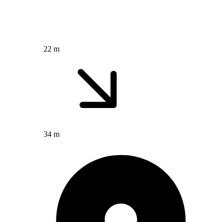
22 m
34 m