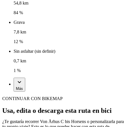
54,8 km
84 %
Grava
7,8 km
12 %
Sin asfaltar (sin definir)
0,7 km
1 %
Más
CONTINUAR CON BIKEMAP
Usa, edita o descarga esta ruta en bici
¿Te gustaría recorrer Von Århus C bis Horsens o personalizarla para
tu propio viaje? Esto es lo que puedes hacer con esta ruta de