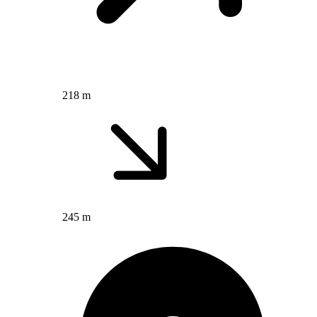
218 m
245 m