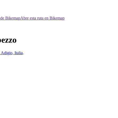
p de Bikemap
Abre esta ruta en Bikemap
pezzo
Adigio, Italia
.