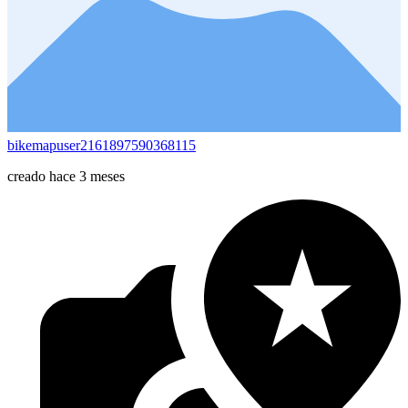
bikemapuser2161897590368115
creado hace 3 meses