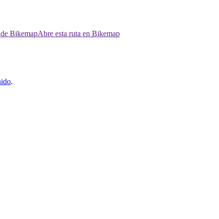
p de Bikemap
Abre esta ruta en Bikemap
nido
.