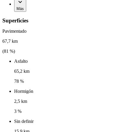
Más
Superficies
Pavimentado
67,7 km
(
81
%)
Asfalto
65,2 km
78 %
Hormigón
2,5 km
3 %
Sin definir
15,9 km