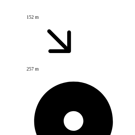
152 m
257 m