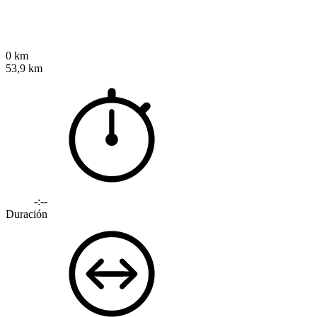
0 km
53,9 km
-:--
Duración