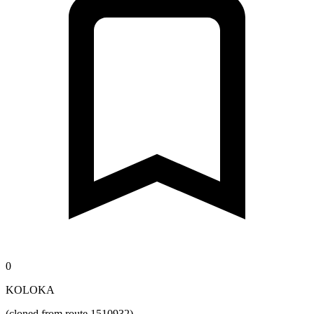
0
KOLOKA
(cloned from route 1510932)