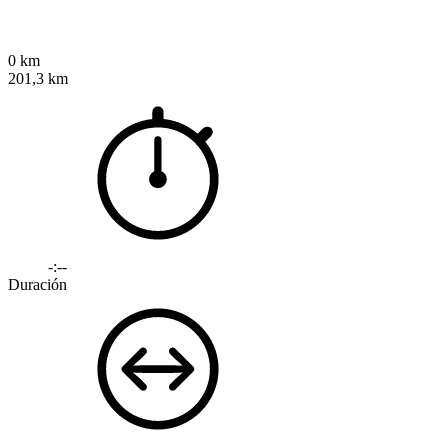
0 km
201,3 km
-:--
Duración