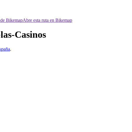
p de Bikemap
Abre esta ruta en Bikemap
las-Casinos
spaña
.