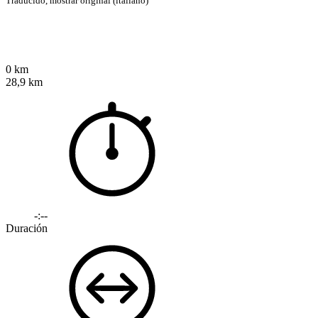
Traducido,
mostrar original (italiano)
0 km
28,9 km
-:--
Duración