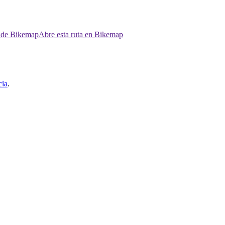
p de Bikemap
Abre esta ruta en Bikemap
cia
.