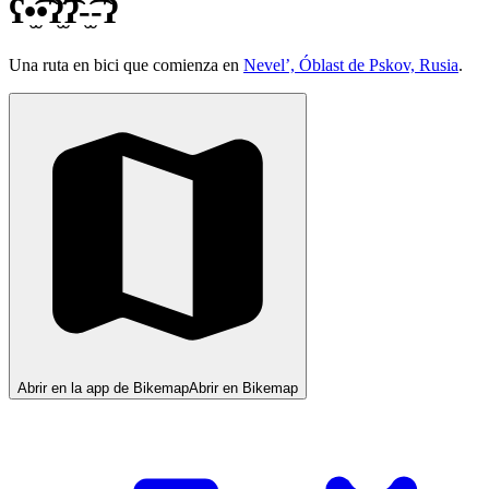
ʕ•̫͡•ʔ̫͡ʔ-̫͡-ʔ
Una ruta en bici que comienza en
Nevel’, Óblast de Pskov, Rusia
.
Abrir en la app de Bikemap
Abrir en Bikemap