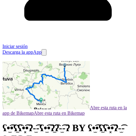
Iniciar sesión
Descarga la app
App
Abre esta ruta en la
app de Bikemap
Abre esta ruta en Bikemap
ʕ•̫͡•ʕ̫͡ʕ•͓͡•ʔ-̫͡-ʕ•̫͡•ʔ̫͡ʔ-̫͡-ʔ BY ʕ•̫͡•ʕ̫͡ʕ•͓͡•ʔ-̫͡-