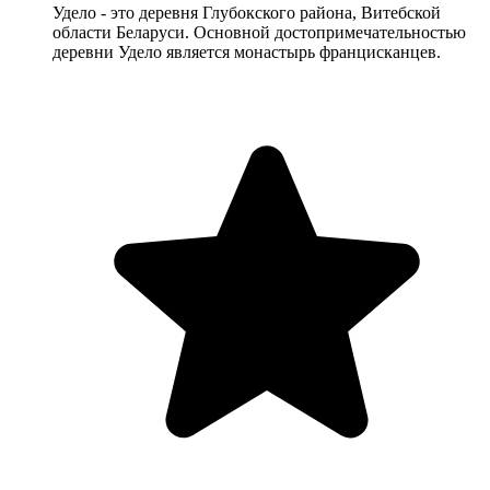
Удело - это деревня Глубокского района, Витебской
области Беларуси. Основной достопримечательностью
деревни Удело является монастырь францисканцев.