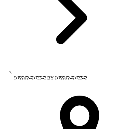
ʕ•̫͡•ʕ̫͡ʕ•͓͡•ʔ-̫͡-ʕ•̫͡•ʔ̫͡ʔ-̫͡-ʔ BY ʕ•̫͡•ʕ̫͡ʕ•͓͡•ʔ-̫͡-ʕ•̫͡•ʔ̫͡ʔ-̫͡-ʔ