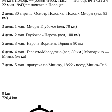
эл-ка в Полоцк ==(6638Витебск-Пасс. — Полоцк БЧ 17:21 2 ч
22 мин 19:43)== ночевка в Полоцке
2 день. 30 апреля. Осмотр Полоцка, Полоцк-Миоры (вел, 83
км)
3 день. 1 мая. Миоры-Глубокое (вел, 70 км)
4 день. 2 мая. Глубокое - Нарочь (вел, 100 км)
5 день. 3 мая. Нарочь-Ворняны, Гервяты 80 км
6 день. 4 мая. Гервяты-Молодечно (вел, 80 км.) Молодечно —
Минск (эл-ка)
7 день. 5 мая. прогулка по Минску, 18:22 - поезд Минск-Спб
0 km
726,4 km