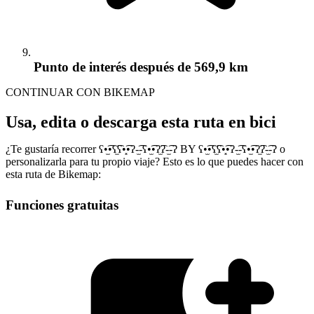
Punto de interés
después de 569,9 km
CONTINUAR CON BIKEMAP
Usa, edita o descarga esta ruta en bici
¿Te gustaría recorrer ʕ•̫͡•ʕ̫͡ʕ•͓͡•ʔ-̫͡-ʕ•̫͡•ʔ̫͡ʔ-̫͡-ʔ BY ʕ•̫͡•ʕ̫͡ʕ•͓͡•ʔ-̫͡-ʕ•̫͡•ʔ̫͡ʔ-̫͡-ʔ o
personalizarla para tu propio viaje? Esto es lo que puedes hacer con
esta ruta de Bikemap:
Funciones gratuitas