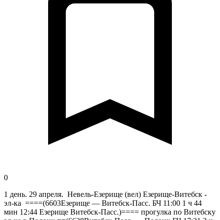
0
1 день. 29 апреля. Невель-Езерище (вел) Езерище-Витебск -
эл-ка ====(6603Езерище — Витебск-Пасс. БЧ 11:00 1 ч 44
мин 12:44 Езерище Витебск-Пасс.)==== прогулка по Витебску