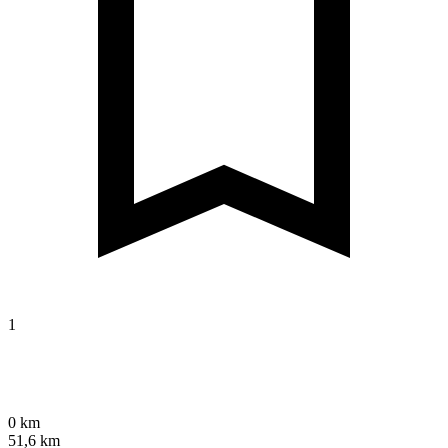
1
0 km
51,6 km