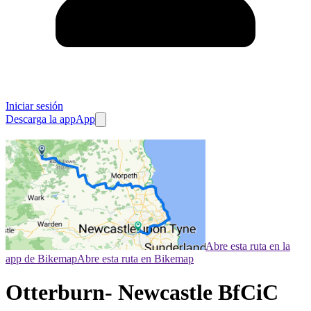
Iniciar sesión
Descarga la app
App
Abre esta ruta en la
app de Bikemap
Abre esta ruta en Bikemap
Otterburn- Newcastle BfCiC