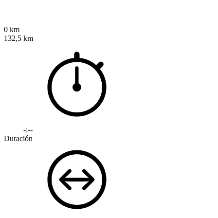
0 km
132,5 km
-:--
Duración