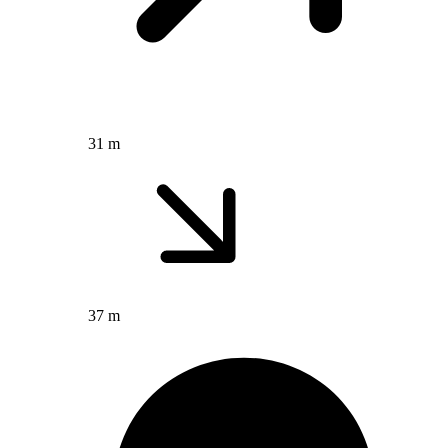
31 m
37 m