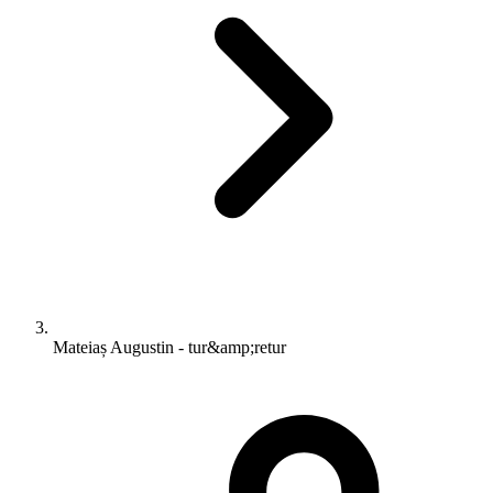
Mateiaș Augustin - tur&amp;retur