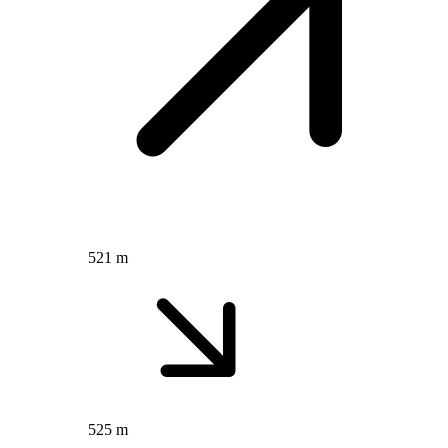
521 m
525 m