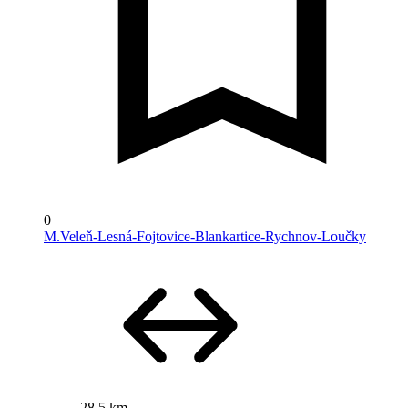
0
M.Veleň-Lesná-Fojtovice-Blankartice-Rychnov-Loučky
28,5 km