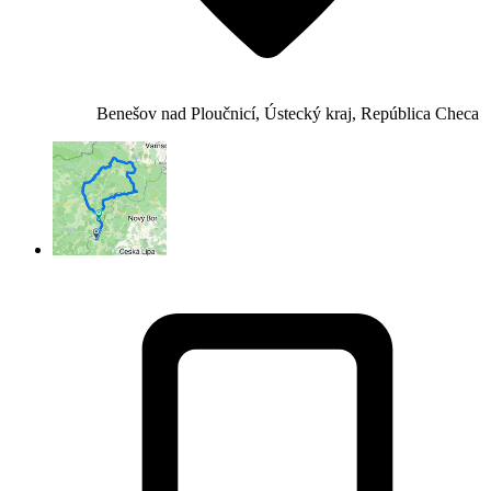
Benešov nad Ploučnicí, Ústecký kraj, República Checa