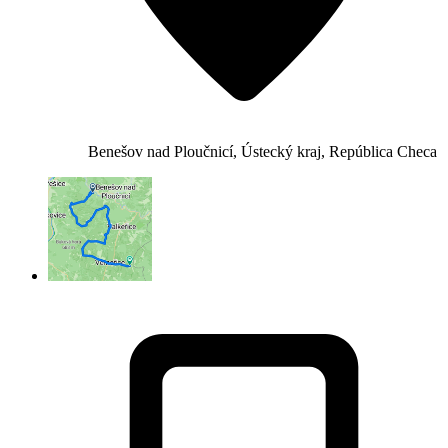
Benešov nad Ploučnicí, Ústecký kraj, República Checa