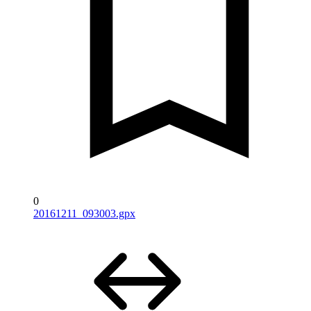
0
20161211_093003.gpx