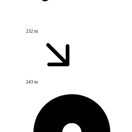
232 m
243 m