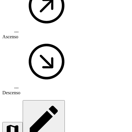
---
Ascenso
---
Descenso