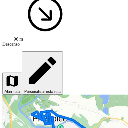
96 m
Descenso
Abrir ruta
Personalizar esta ruta