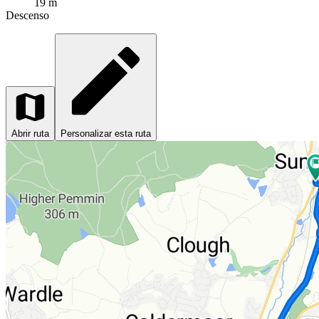
19 m
Descenso
Abrir ruta
Personalizar esta ruta