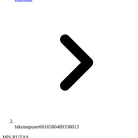
bikemapuser6016580489338013
MIS RUTAS