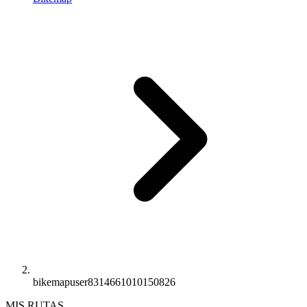
bikemapuser8314661010150826
MIS RUTAS