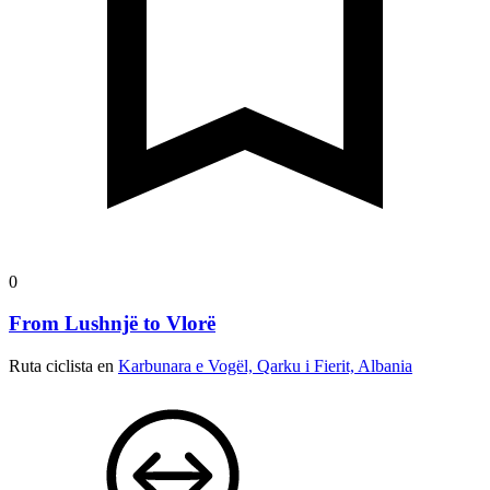
0
From Lushnjë to Vlorë
Ruta ciclista en
Karbunara e Vogël, Qarku i Fierit, Albania