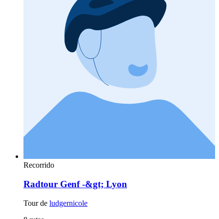
Recorrido
Radtour Genf -&gt; Lyon
Tour de
ludgernicole