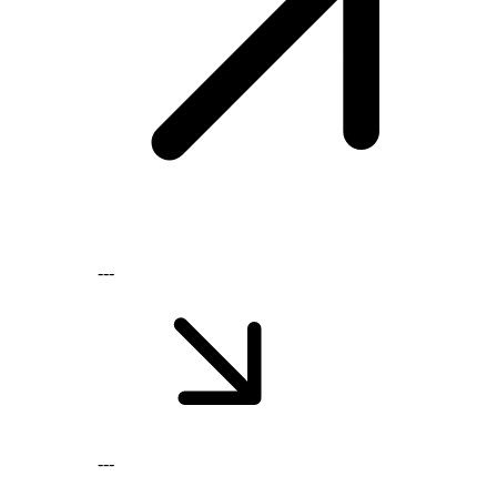
---
---