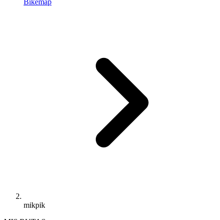
Bikemap
mikpik