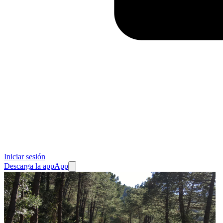
Iniciar sesión
Descarga la app
App