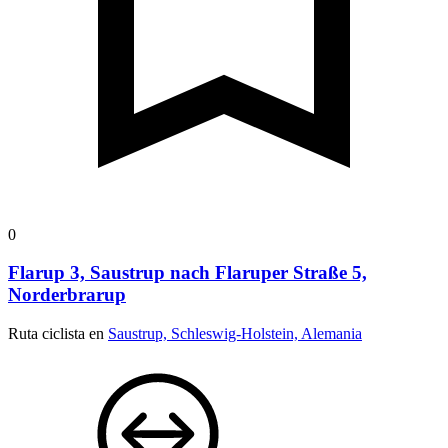
0
Flarup 3, Saustrup nach Flaruper Straße 5,
Norderbrarup
Ruta ciclista en
Saustrup, Schleswig-Holstein, Alemania