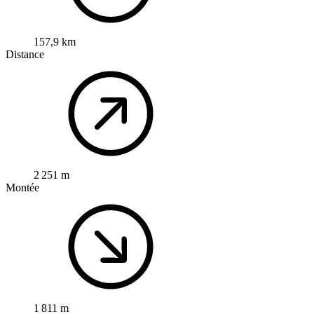
157,9 km
Distance
2 251 m
Montée
1 811 m