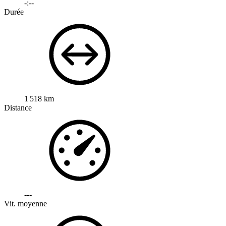
-:--
Durée
1 518 km
Distance
---
Vit. moyenne