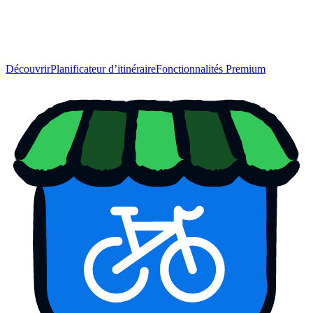
Découvrir
Planificateur d’itinéraire
Fonctionnalités Premium