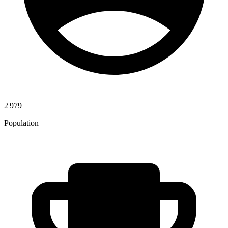
2 979
Population