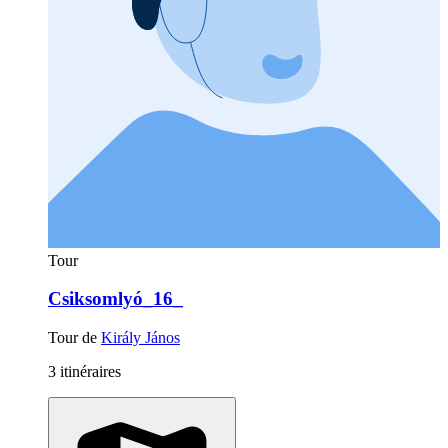
Tour
Csiksomlyó_16_
Tour de
Király János
3 itinéraires