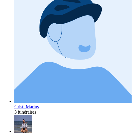
Cristi Marius
3 itinéraires