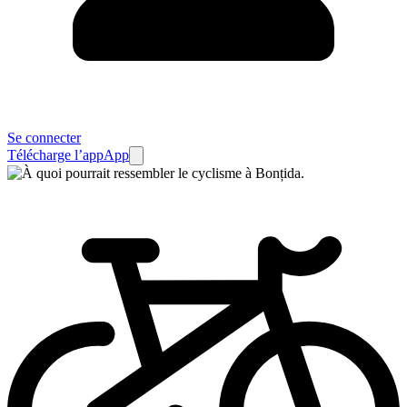
Se connecter
Télécharge l’app
App